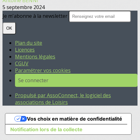
Antoine BENNI
5 septembre 2024
Je m'abonne à la newsletter
OK
Plan du site
Licences
Mentions légales
CGUV
Paramétrer vos cookies
Se connecter
Propulsé par AssoConnect, le logiciel des
associations de Loisirs
Vos choix en matière de confidentialité
Notification lors de la collecte