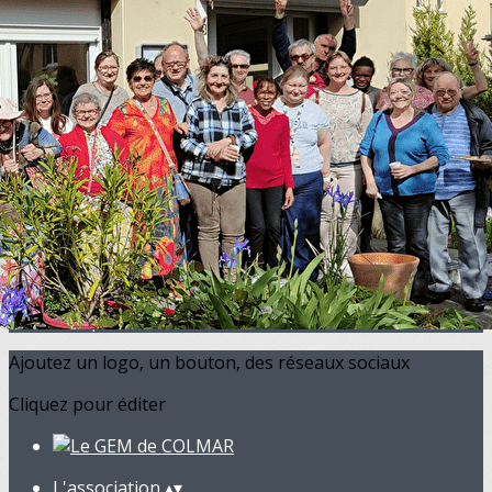
Exporter les lignes sélectionnées
Exporter toutes les colonnes
Exporter uniquement les colonnes affichées
Menu
<
>
Actualités
Présentation
Equipe
Infos pratiques
Nos partenaires
Ajoutez un logo, un bouton, des réseaux sociaux
Cliquez pour éditer
L'association
▴
▾