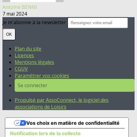
Antoine BENNI
7 mai 2024
Je m'abonne à la newsletter
OK
Plan du site
Licences
Mentions légales
CGUV
Paramétrer vos cookies
Se connecter
Propulsé par AssoConnect, le logiciel des
associations de Loisirs
Vos choix en matière de confidentialité
Notification lors de la collecte