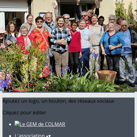
Exporter les lignes sélectionnées
Exporter toutes les colonnes
Exporter uniquement les colonnes affichées
Menu
<
>
Actualités
Présentation
Equipe
Infos pratiques
Nos partenaires
Ajoutez un logo, un bouton, des réseaux sociaux
Cliquez pour éditer
L'association
▴
▾