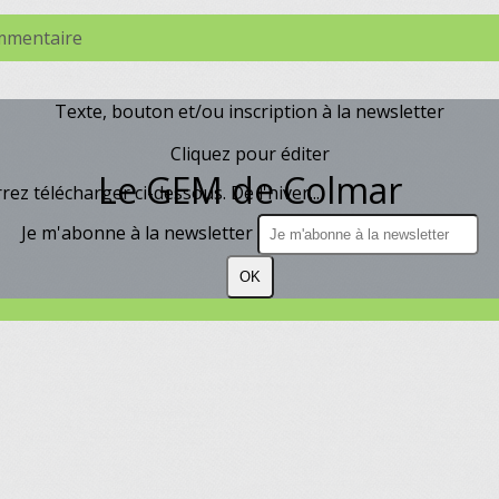
ommentaire
Texte, bouton et/ou inscription à la newsletter
Cliquez pour éditer
Le GEM de Colmar
 télécharger ci-dessous. De l'hiver...
Je m'abonne à la newsletter
OK