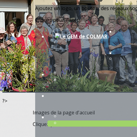
Exporter les lignes sélectionnées
Ajoutez un logo, un bouton, des réseaux so
Exporter toutes les colonnes
Exporter uniquement les colonnes affichées
Cliquez pour éditer
Menu
<
>
Actualités
Présentation
Equipe
Infos pratiques
Nos partenaires
?>
Images de la page d'accueil
Cliquez pour éditer