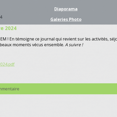
Diaporama
Galeries Photo
re 2024
M ! En témoigne ce journal qui revient sur les activités, séj
es beaux moments vécus ensemble.
A suivre !
2024.pdf
ommentaire