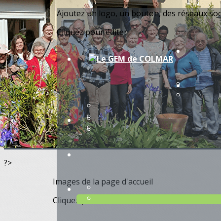
Exporter les lignes sélectionnées
Ajoutez un logo, un bouton, des réseaux so
Exporter toutes les colonnes
Exporter uniquement les colonnes affichées
Cliquez pour éditer
Menu
<
>
Actualités
Présentation
Equipe
Infos pratiques
Nos partenaires
?>
Images de la page d'accueil
Cliquez pour éditer