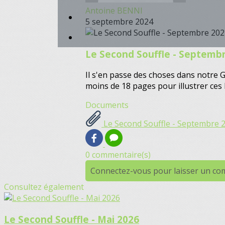
Antoine BENNI
5 septembre 2024
Le Second Souffle - Septemb
Il s'en passe des choses dans notre GE
moins de 18 pages pour illustrer c
Documents
Le Second Souffle - Septembre 
0 commentaire(s)
Connectez-vous pour laisser un c
Consultez également
Le Second Souffle - Mai 2026